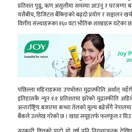
प्रतिशत पुग्नु, ऋण असुलीमा समस्या आउनु र घरजग्गा ब
यसैबीच, डिजिटल बैंकिङको बढ्दो प्रयोग र सञ्चालन खर्च घट
वित्तीय संस्थाहरूका १६० वटा भौतिक शाखाहरू घटेका छन
पछिल्ला महिनाहरूमा उपभोक्ता मुद्रास्फीति अर्थात् मह
इतिहासकै न्यून १.१ प्रतिशतमा झरेको मुद्रास्फीति अह
अन्तर्राष्ट्रिय बजारमा कच्चा तेलको मूल्य बढेसँगै नेपाल
बैंकले उल्लेख गरेको छ । खाद्य समूहतर्फ फलफूल र घिउ तथ
सरकारी वित्तको पाटो यो वर्ष पनि निराशाजनक देखि