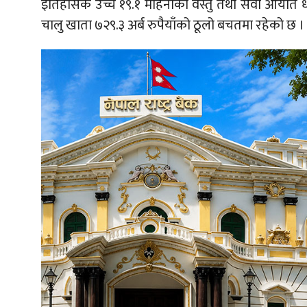
इतिहासकै उच्च १९.१ महिनाको वस्तु तथा सेवा आयात धान्न
चालु खाता ७२९.३ अर्ब रुपैयाँको ठूलो बचतमा रहेको छ ।