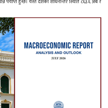
 पर्याप्त हुन्छ। यस्तै देशको शोधनान्तर स्थिति ८६३.६ अर्ब र