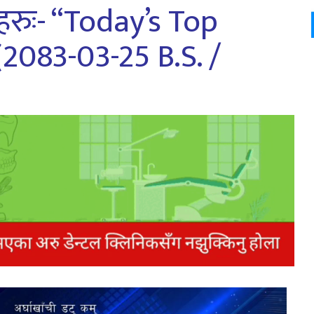
ुः- “Today’s Top
2083-03-25 B.S. /