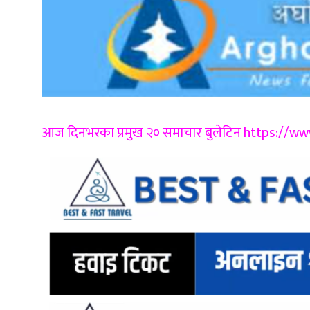
आज दिनभरका प्रमुख २० समाचार बुलेटिन https:/