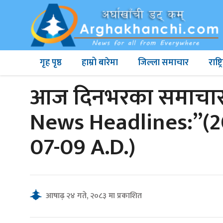
गृह पृष्ठ
हाम्रो बारेमा
जिल्ला समाचार
राष्
आज दिनभरका समाचारह
News Headlines:”(20
07-09 A.D.)
आषाढ़ २४ गते, २०८३ मा प्रकाशित