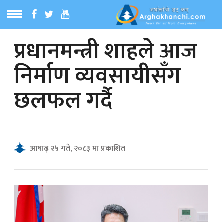
प्रधानमन्त्री शाहले आज
ठ
MENU
निर्माण व्यवसायीसँग
बारेमा
छलफल गर्दै
ा समाचार
रिय समाचार
आषाढ़ २५ गते, २०८३ मा प्रकाशित
का समाचार
 समाचार
्य