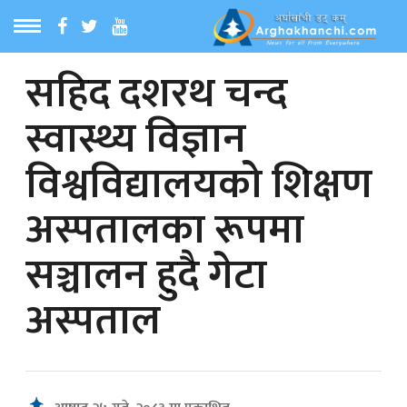
सहिद दशरथ चन्द
ठ
MENU
स्वास्थ्य विज्ञान
बारेमा
विश्वविद्यालयको शिक्षण
ा समाचार
अस्पतालका रूपमा
रिय समाचार
सञ्चालन हुदै गेटा
का समाचार
अस्पताल
 समाचार
्य