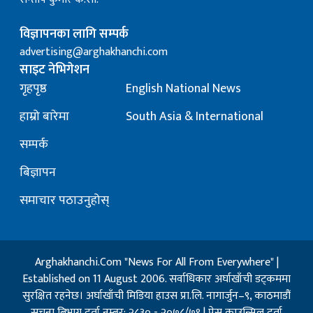
विज्ञापनका लागि सम्पर्क
advertising@arghakhanchi.com
साइट नेभिगेशन
गृहपृष्ठ
English National News
हाम्रो बारेमा
South Asia & International
सम्पर्क
बिज्ञापन
समाचार पठाउनुहोस्
Arghakhanchi.Com "News For All From Everywhere" |
Established on 11 August 2006. सर्वाधिकार अर्घाखाँची डट्कममा
सुरक्षित रहनेछ। अर्घाखाँची मिडिया हाउस प्रा.लि. नागार्जुन–९, काठमाडौं
सुचना बिभाग दर्ता नम्बर: २८३० - २०७८/७९ | प्रेस काउन्सिल दर्ता