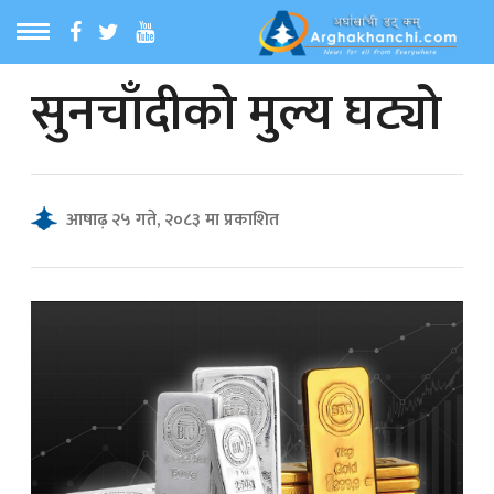
सुनचाँदीको मुल्य घट्यो
ठ
MENU
बारेमा
आषाढ़ २५ गते, २०८३ मा प्रकाशित
ा समाचार
रिय समाचार
का समाचार
 समाचार
्य