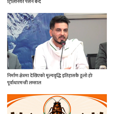
ट्रिलिनियर पर्सन बन्दै
क
ish News
निर्माण क्षेत्रमा देखिएको मूल्यवृद्धि इतिहासकै ठूलो होः
पूर्वाधारमन्त्री लम्साल