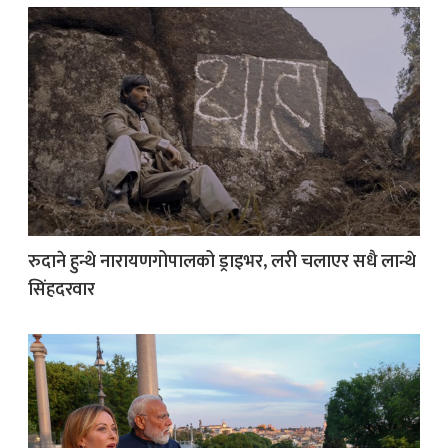
रुदाने हुन्थे नारायणगोपालको ड्राइभर, लरी चलाएर सधै लान्थे
सिंहदरवार