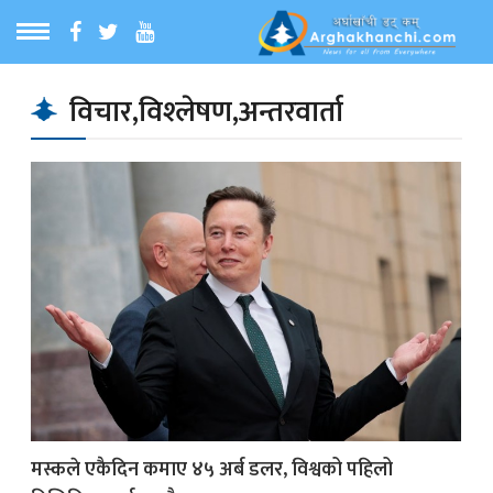
ठ
MENU
विचार,विश्‍लेषण,अन्तरवार्ता
बारेमा
ा समाचार
रिय समाचार
का समाचार
 समाचार
मस्कले एकैदिन कमाए ४५ अर्ब डलर, विश्वको पहिलो
्य