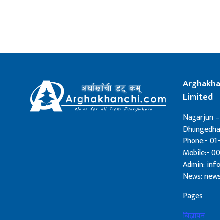
Arghakha
Limited
Nagarjun –
Dhungedhar
Phone:- 01-
Mobile:- 0
Admin: in
News: new
Pages
बिज्ञापन