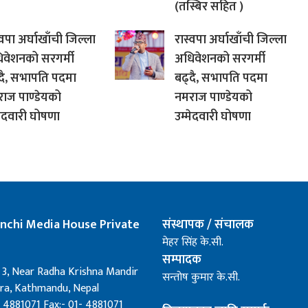
(तस्बिर सहित )
्वपा अर्घाखाँची जिल्ला
रास्वपा अर्घाखाँची जिल्ला
वेशनको सरगर्मी
अधिवेशनको सरगर्मी
दै, सभापति पदमा
बढ्दै, सभापति पदमा
ाज पाण्डेयको
नमराज पाण्डेयको
मेदवारी घोषणा
उम्मेदवारी घोषणा
nchi Media House Private
संस्थापक / संचालक
मेहर सिंह के.सी.
सम्पादक
 3, Near Radha Krishna Mandir
सन्तोष कुमार के.सी.
a, Kathmandu, Nepal
 4881071 Fax:- 01- 4881071