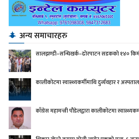
अन्य समाचारहरु
सालझण्डी–सन्धिखर्क–ढोरपाटन सडकको १४० किमी खण्
कालीकोटमा स्वास्थ्यकर्मीमाथि दुर्व्यवहार र अस्पता
काँग्रेस महामन्त्री पौडेलद्वारा कालीकोटमा स्वास्थ्