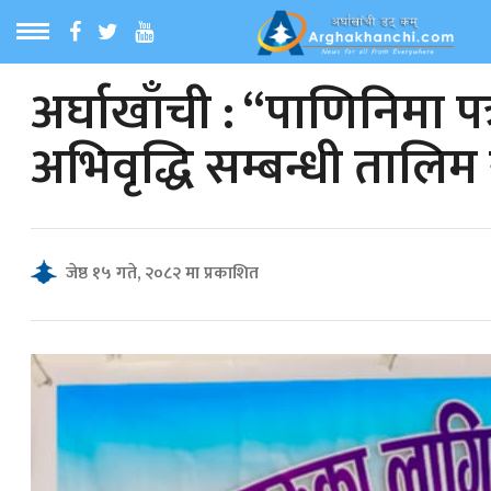
अर्घाखाँची : “पाणिनिमा प
ठ
MENU
अभिवृद्धि सम्बन्धी तालिम 
बारेमा
ा समाचार
जेष्ठ १५ गते, २०८२ मा प्रकाशित
रिय समाचार
का समाचार
 समाचार
्य