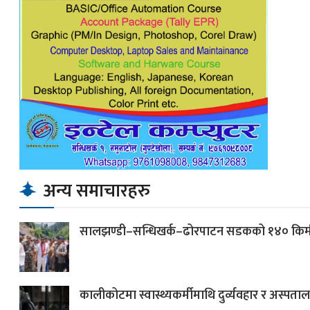
अन्य समाचारहरु
सालझण्डी–सन्धिखर्क–ढोरपाटन सडकको १४० किमी खण्
कालीकोटमा स्वास्थ्यकर्मीमाथि दुर्व्यवहार र अस्पता