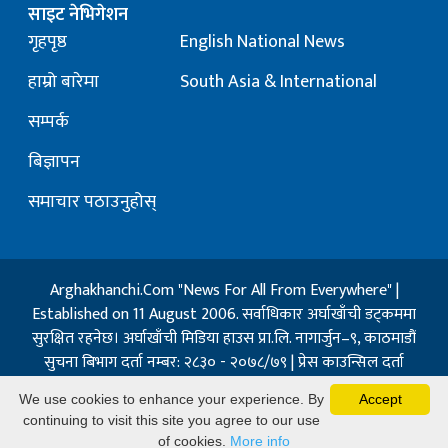
साइट नेभिगेशन
गृहपृष्ठ
English National News
हाम्रो बारेमा
South Asia & International
सम्पर्क
बिज्ञापन
समाचार पठाउनुहोस्
Arghakhanchi.Com "News For All From Everywhere" |
Established on 11 August 2006. सर्वाधिकार अर्घाखाँची डट्कममा
सुरक्षित रहनेछ। अर्घाखाँची मिडिया हाउस प्रा.लि. नागार्जुन–९, काठमाडौं
सुचना बिभाग दर्ता नम्बर: २८३० - २०७८/७९ | प्रेस काउन्सिल दर्ता
नम्बर: १३२ / २०७३-०४-२१ | जिप्रका सि- नम्बर: ७, दर्ता नम्बर
We use cookies to enhance your experience. By
Accept
७-०६७-६८
continuing to visit this site you agree to our use
Powered By:
Best Nepal
of cookies.
More info