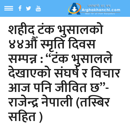
शहीद टंक भुसालको
ठ
MENU
४४औँ स्मृति दिवस
बारेमा
सम्पन्न : “टंक भुसालले
ा समाचार
देखाएको संघर्ष र विचार
रिय समाचार
आज पनि जीवित छ”-
का समाचार
राजेन्द्र नेपाली (तस्बिर
सहित )
 समाचार
्य