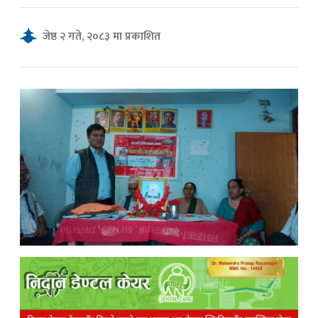
जेष्ठ २ गते, २०८३ मा प्रकाशित
क
ish News