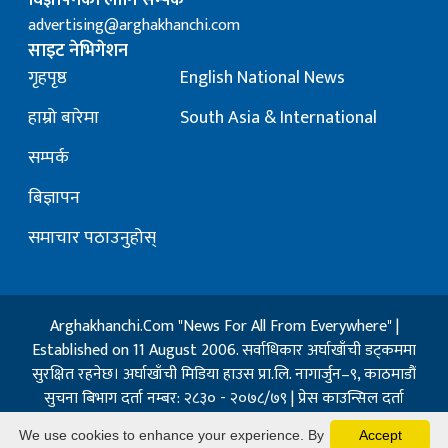
विज्ञापनका लागि सम्पर्क
advertising@arghakhanchi.com
साइट नेभिगेशन
गृहपृष्ठ
English National News
हाम्रो बारेमा
South Asia & International
सम्पर्क
बिज्ञापन
समाचार पठाउनुहोस्
Arghakhanchi.Com "News For All From Everywhere" |
Established on 11 August 2006. सर्वाधिकार अर्घाखाँची डट्कममा
सुरक्षित रहनेछ। अर्घाखाँची मिडिया हाउस प्रा.लि. नागार्जुन–९, काठमाडौं
सुचना बिभाग दर्ता नम्बर: २८३० - २०७८/७९ | प्रेस काउन्सिल दर्ता
नम्बर: १३२ / २०७३-०४-२१ | जिप्रका सि- नम्बर: ७, दर्ता नम्बर
We use cookies to enhance your experience. By
Accept
७-०६७-६८