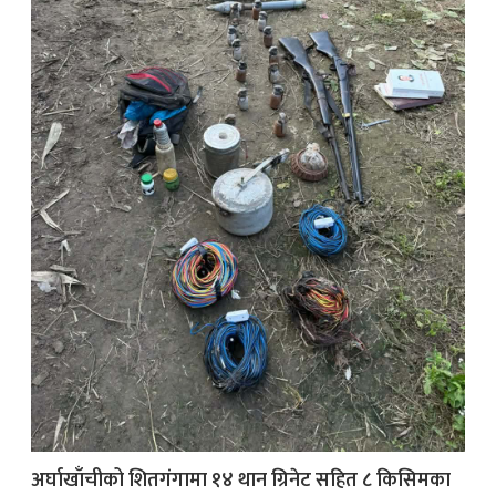
अर्घाखाँचीको शितगंगामा १४ थान ग्रिनेट सहित ८ किसिमका