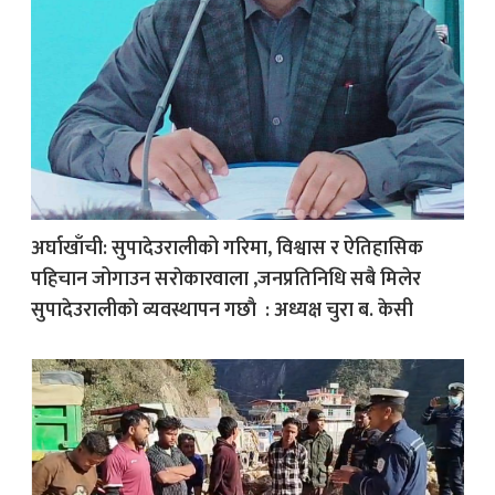
अर्घाखाँची: सुपादेउरालीको गरिमा, विश्वास र ऐतिहासिक
पहिचान जोगाउन सराेकारवाला ,जनप्रतिनिधि सबै मिलेर
सुपादेउरालीकाे व्यवस्थापन गछाै : अध्यक्ष चुरा ब. केसी