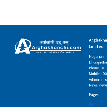
Arghakha
Limited
Nagarjun –
Dhungedhar
Phone:- 01-
Mobile:- 0
Admin: in
News: new
Pages
बिज्ञापन