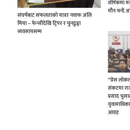
शीर्षकमा म
मौन भन्दै
संघर्षबाट सफलताको यात्राः नवाफ अलि
मिया – फेन्सीदेखि ट्रिपर र चुनढुङ्गा
व्यवसायसम्म
“प्रेस लोकतन्
संकटमा राज्
प्रसाद भुस
युवामाथिका 
आग्रह