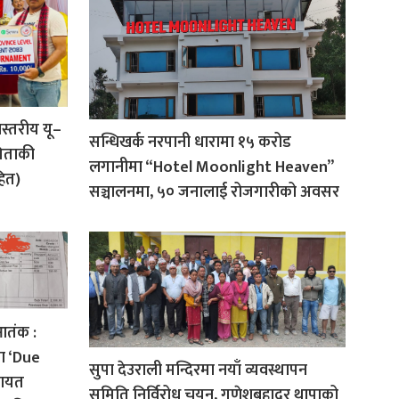
शस्तरीय यू–
सन्धिखर्क नरपानी धारामा १५ करोड
गिताकी
लगानीमा “Hotel Moonlight Heaven”
हित)
सञ्चालनमा, ५० जनालाई रोजगारीको अवसर
आतंक :
ा ‘Due
सुपा देउराली मन्दिरमा नयाँ व्यवस्थापन
गायत
समिति निर्विरोध चयन, गणेशबहादुर थापाको