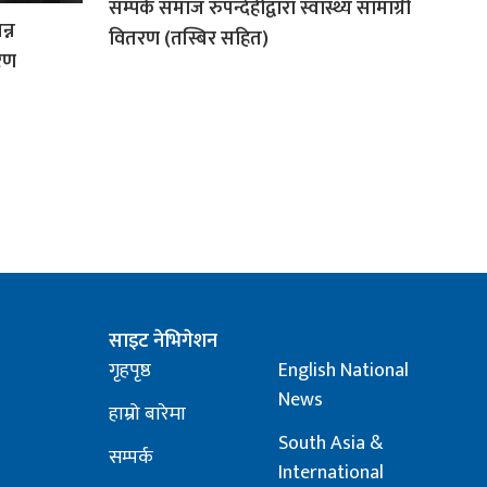
सम्पर्क समाज रुपन्देहीद्वारा स्वास्थ्य सामाग्री
न्न
वितरण (तस्बिर सहित)
रण
साइट नेभिगेशन
गृहपृष्ठ
English National
News
हाम्रो बारेमा
South Asia &
सम्पर्क
International