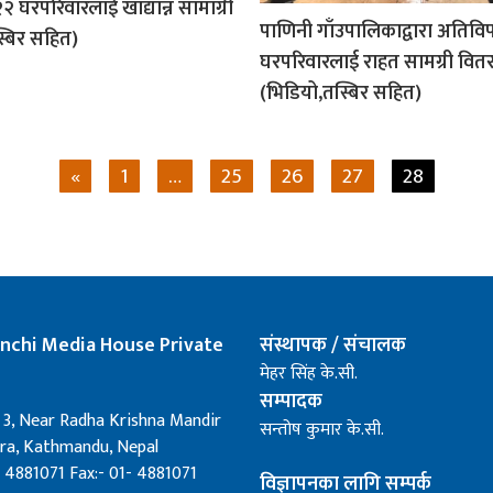
२ घरपरिवारलाई खाद्यान्न सामाग्री
पाणिनी गाँउपालिकाद्वारा अतिविप
्बिर सहित)
घरपरिवारलाई राहत सामग्री वित
(भिडियो,तस्बिर सहित)
«
1
…
25
26
27
28
nchi Media House Private
संस्थापक / संचालक
मेहर सिंह के.सी.
सम्पादक
 3, Near Radha Krishna Mandir
सन्तोष कुमार के.सी.
a, Kathmandu, Nepal
 4881071 Fax:- 01- 4881071
विज्ञापनका लागि सम्पर्क